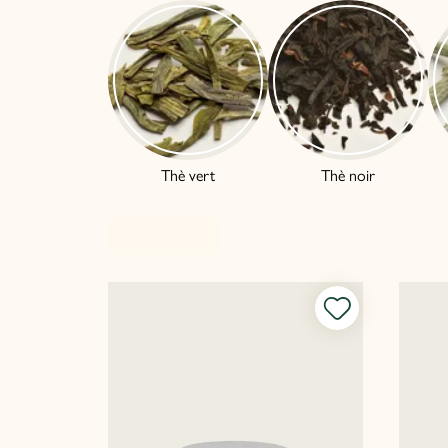
Thè vert
Thè noir