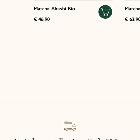
Matcha Akashi Bio
Matcha
€ 46,90
€ 62,9
Italiano
English