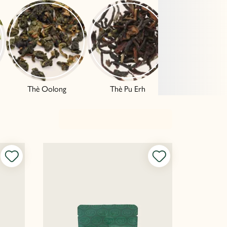
Thè Oolong
Thè Pu Erh
Thè glacè