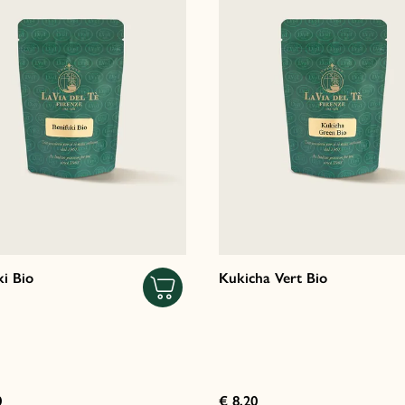
ki Bio
Kukicha Vert Bio
0
€ 8,20