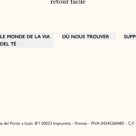
retour facile
LE MONDE DE LA VIA
OÙ NOUS TROUVER
SUPP
DEL TÈ
Via del Ponte a Iozzi, 8/1 50023 Impruneta - Firenze - P.IVA 04345260485 - C.F