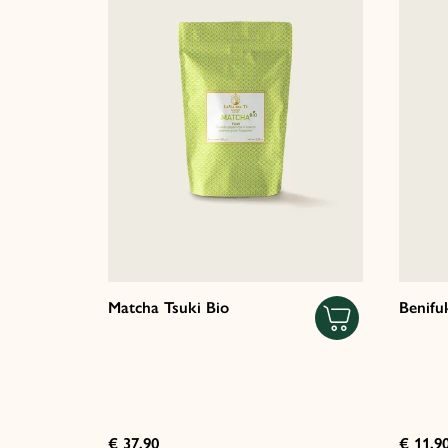
Matcha Tsuki Bio
Benifu
€ 37,90
€ 11,9