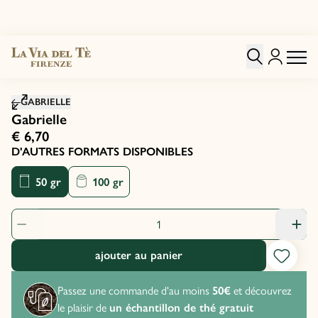
Cliquez pour agrandir
GABRIELLE
Gabrielle
€ 6,70
D'AUTRES FORMATS DISPONIBLES
50 gr
100 gr
quantité de produit: 1
ajouter au panier
Passez une commande d'au moins
50€
et découvrez
le plaisir de
un échantillon de thé gratuit