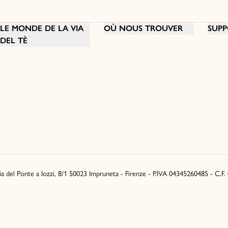
LE MONDE DE LA VIA
OÙ NOUS TROUVER
SUPP
DEL TÈ
Via del Ponte a Iozzi, 8/1 50023 Impruneta - Firenze - P.IVA 04345260485 - C.F