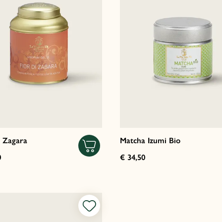
i Zagara
Matcha Izumi Bio
0
€ 34,50