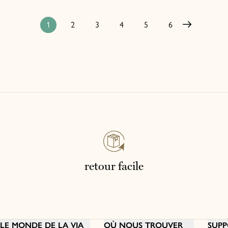
1
2
3
4
5
6
retour facile
LE MONDE DE LA VIA
OÙ NOUS TROUVER
SUPP