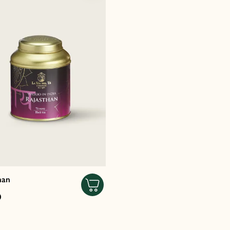
han
0