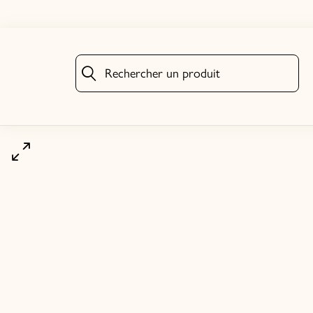
Rechercher un produit
Rechercher un produit
Cliquez pour agrandir