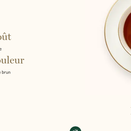
oût
e
uleur
 brun