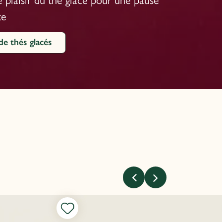
 plaisir du thé glacé pour une pause
te
de thés glacés