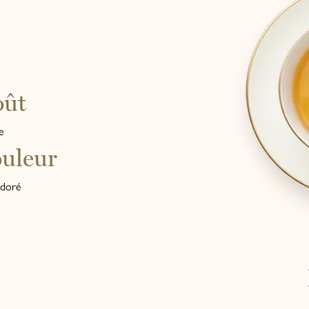
oût
e
uleur
 doré