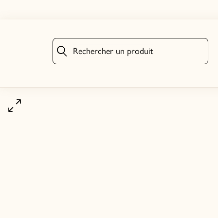
Rechercher un produit
Rechercher un produit
Cliquez pour agrandir