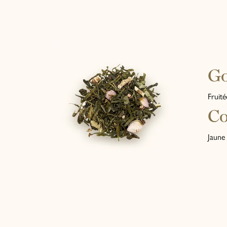
G
Fruité
Co
Jaune