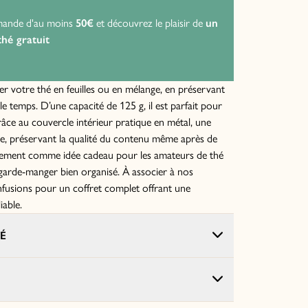
mande d'au moins
50€
et découvrez le plaisir de
un
P
thé gratuit
s
r votre thé en feuilles ou en mélange, en préservant
e temps. D’une capacité de 125 g, il est parfait pour
âce au couvercle intérieur pratique en métal, une
ie, préservant la qualité du contenu même après de
galement comme idée cadeau pour les amateurs de thé
garde-manger bien organisé. À associer à nos
infusions pour un coffret complet offrant une
iable.
É